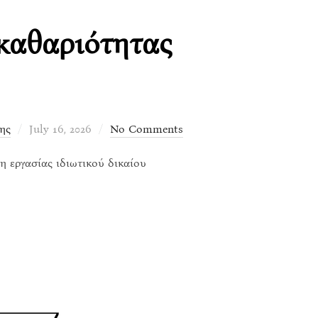
καθαριότητας
Posted
ης
July 16, 2026
No Comments
on
 εργασίας ιδιωτικού δικαίου