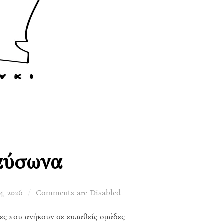
καύσωνα
d
4, 2026
Comments are Disabled
ες που ανήκουν σε ευπαθείς ομάδες