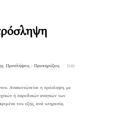
πρόσληψη
Posted
ης
,
Προσλήψεις - Προκηρύξεις
July
on
ου. Ανακοινώνεται η πρόσληψη, με
οχικών ή παροδικών αναγκών των
ριμένα του εξής, ανά υπηρεσία,
 ΓΙΑ ΤΗΝ ΠΡΌΣΛΗΨΗ ΠΡΟΣΩΠΙΚΟΎ”