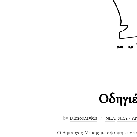
Οδηγιέ
by
DimosMykis
ΝΕΑ
,
ΝΕΑ - Α
Ο Δήμαρχος Μύκης με αφορμή την καλ