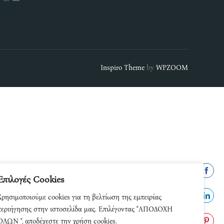
Inspiro Theme
by
WPZOOM
Επιλογές Cookies
Share
Χρησιμοποιούμε cookies για τη βελτίωση της εμπειρίας
on
Share
περιήγησης στην ιστοσελίδα μας. Επιλέγοντας "ΑΠΟΔΟΧΗ
Facebo
ΟΛΩΝ ", αποδέχεστε την χρήση cookies.
on