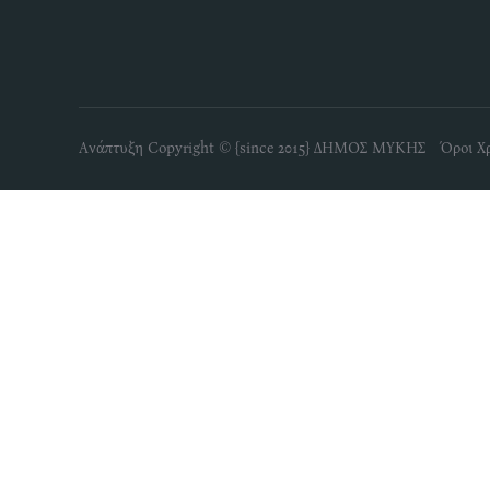
Ανάπτυξη Copyright © {since 2015} ΔΗΜΟΣ ΜΥΚΗΣ Όροι Χ