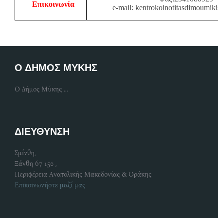
Επικοινωνία
e-mail: kentrokoinotitasdimoumi
Ο ΔΗΜΟΣ ΜΥΚΗΣ
Ο Δήμος Μύκης ...
ΔΙΕΥΘΥΝΣΗ
Σμίνθη,
Ξάνθη 67 150 ,
Περιφέρεια Ανατολικής Μακεδονίας & Θράκης
Επικοινωνήστε μαζί μας