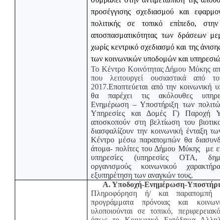
προσέγγισης σχεδιασμού και εφαρμογ
πολιτικής σε τοπικό επίπεδο, στην
αποσπασματικότητας των δράσεων μ
χωρίς κεντρικό σχεδιασμό και της άνιση
των κοινωνικών υποδομών και υπηρεσιώ
Το Κέντρο Κοινότητας Δήμου Μύκης απο
που λειτουργεί ουσιαστικά από τ
2017.
Εποπτεύεται από την κοινωνική υ
θα παρέχει τις ακόλουθες υπηρε
Ενημέρωση – Υποστήριξη των πολιτώ
Υπηρεσίες και Δομές Γ) Παροχή 
αποσκοπούν στη βελτίωση του βιοτικ
διασφαλίζουν την κοινωνική ένταξη τ
Κέντρο μέσω παραπομπών θα διασυνδ
άτομα- πολίτες του Δήμου Μύκης
με ε
υπηρεσίες (υπηρεσίες ΟΤΑ, δημό
οργανισμούς κοινωνικού χαρακτή
εξυπηρέτηση των αναγκών τους.
Α. Υποδοχή-Ενημέρωση-Υποστήρι
Πληροφόρηση ή/ και παραπομπή 
προγράμματα πρόνοιας και κοινων
υλοποιούνται σε τοπικό, περιφερειακ
όπως το Κοινωνικό Εισόδημα Αλληλ