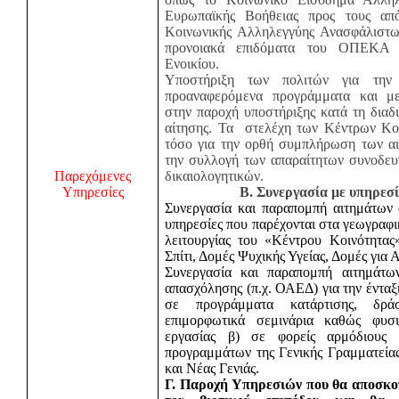
Ευρωπαϊκής Βοήθειας προς τους απ
Κοινωνικής Αλληλεγγύης Ανασφάλιστω
προνοιακά επιδόματα του ΟΠΕΚΑ 
Ενοικίου.
Υποστήριξη των πολιτών για την
προαναφερόμενα προγράμματα και με
στην παροχή υποστήριξης κατά τη διαδ
αίτησης. Τα
στελέχη των Κέντρων Κοι
τόσο για την ορθή συμπλήρωση των αι
την συλλογή των απαραίτητων συνοδευ
Παρεχόμενες
δικαιολογητικών.
Υπηρεσίες
Β. Συνεργασία με υπηρεσί
Συνεργασία και παραπομπή αιτημάτων 
υπηρεσίες που παρέχονται στα γεωγραφικ
λειτουργίας του «Κέντρου Κοινότητας»
Σπίτι, Δομές Ψυχικής Υγείας, Δομές για 
Συνεργασία και παραπομπή αιτημάτων
απασχόλησης (π.χ. ΟΑΕΔ) για την έντα
σε προγράμματα κατάρτισης, δράσ
επιμορφωτικά σεμινάρια καθώς φυσ
εργασίας β) σε φορείς αρμόδιους 
προγραμμάτων της Γενικής Γραμματεία
και Νέας Γενιάς.
Γ. Παροχή Υπηρεσιών που θα αποσκο