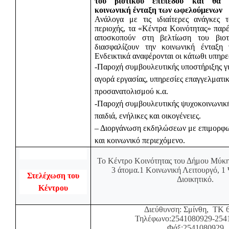
του βιοτικού επιπέδου και θα δ
κοινωνική ένταξη των ωφελούμενων
Ανάλογα με τις ιδιαίτερες ανάγκες 
περιοχής, τα «Κέντρα Κοινότητας» παρ
αποσκοπούν στη βελτίωση του βιοτ
διασφαλίζουν την κοινωνική ένταξη
Ενδεικτικά αναφέρονται οι κάτωθι υπηρε
-Παροχή συμβουλευτικής υποστήριξης γι
αγορά εργασίας, υπηρεσίες επαγγελματι
προσανατολισμού κ.α.
-Παροχή συμβουλευτικής ψυχοκοινωνική
παιδιά, ενήλικες και οικογένειες.
– Διοργάνωση εκδηλώσεων με επιμορφωτ
και κοινωνικό περιεχόμενο.
Το Κέντρο Κοινότητας του Δήμου Μύκη
3 άτομα.1 Κοινωνική Λειτουργό, 1
Στελέχωση του
Διοικητικό.
Κέντρου
Διεύθυνση: Σμίνθη,
ΤΚ 
Τηλέφων
o
:2541080929-254
Φάξ:2541080929