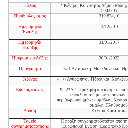
Τίτλος
‘’Κέντρο
Κοινότητας Δήμου Μύκης
5002705
Προϋπολογισμός
319.834,10
Ημερομηνία
14/12/2016
Ένταξης
Ημερομηνία
31/01/2017
Έναρξης
Ημερομηνία Λήξης
30/01/2022
Πρόγραμμα
Ε.Π Ανατολική
Μακεδονία και Θρ
Άξονας
4. <<Ανθρώπινοι
Πόροι και
Κοινωνι
Ειδικός στόχος
9
ii
.23
A
.1 Πρόληψη και αντιμετώπισ
αποκλεισμού μειονεκτούντων
περιθωριοποιημένων ομάδων. Κέντρα
ομάδων Πληθυσμού
Δράση
Κέντρα Κοινότητας
Ταμείο
Η πράξη συγχρηματοδοτείται από τη
συγχρηματοδότησης
Ευρωπαϊκή Ένωση (Ευρωπαϊκό Κοι