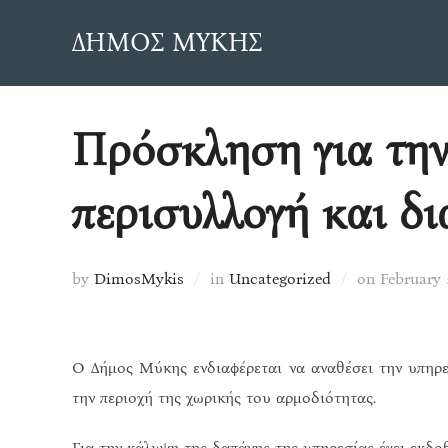
Skip
ΔΗΜΟΣ ΜΥΚΗΣ
to
content
Πρόσκληση για την
περισυλλογή και δ
Posted
by
DimosMykis
in
Uncategorized
on
February 
on
Ο Δήμος Μύκης ενδιαφέρεται να αναθέσει την υπηρε
την περιοχή της χωρικής του αρμοδιότητας.
Για την κάλυψη της δαπάνης της υπηρεσίας έχει εκδο