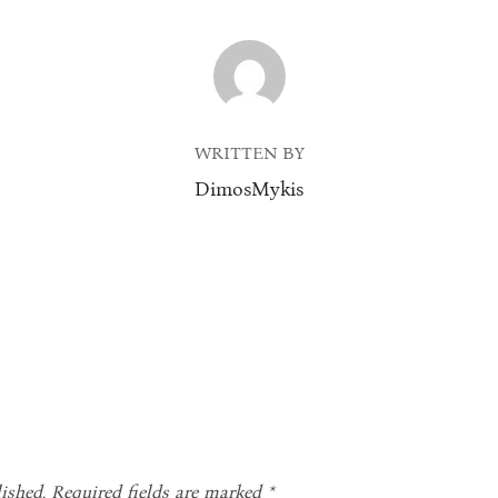
POST AUTHOR
WRITTEN BY
DimosMykis
ished.
Required fields are marked
*