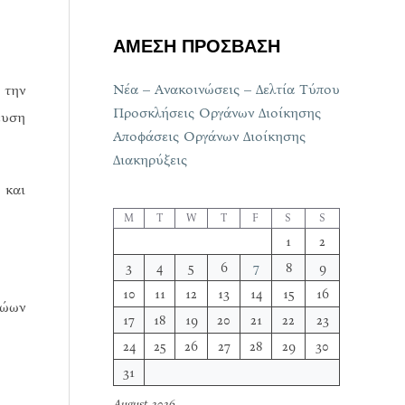
ΑΜΕΣΗ ΠΡΟΣΒΑΣΗ
Νέα – Ανακοινώσεις – Δελτία Τύπου
 την
Προσκλήσεις Οργάνων Διοίκησης
ευση
Αποφάσεις Οργάνων Διοίκησης
Διακηρύξεις
 και
M
T
W
T
F
S
S
1
2
3
4
5
6
7
8
9
10
11
12
13
14
15
16
ζώων
17
18
19
20
21
22
23
24
25
26
27
28
29
30
31
August 2026