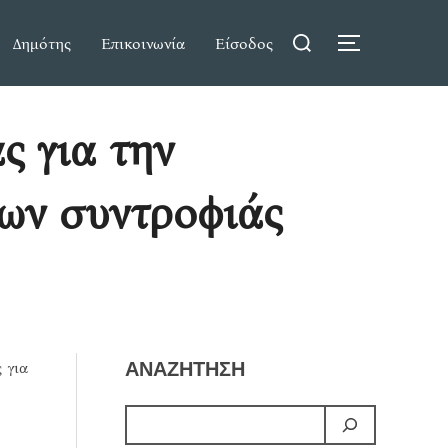
Search
Δημότης
Επικοινωνία
Είσοδος
TOGGLE S
for:
ς για την
ώων συντροφιάς
 για
ΑΝΑΖΗΤΗΣΗ