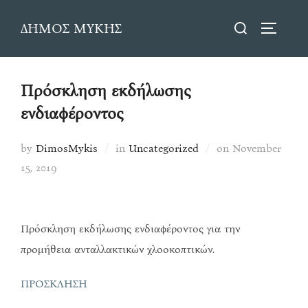
Skip
Search
ΔΗΜΟΣ ΜΥΚΗΣ
to
TOGGLE
for:
content
Πρόσκληση εκδήλωσης
ενδιαφέροντος
Posted
by
DimosMykis
in
Uncategorized
on
November
on
15, 2019
Πρόσκληση εκδήλωσης ενδιαφέροντος για την
προμήθεια ανταλλακτικών χλοοκοπτικών.
ΠΡΟΣΚΛΗΣΗ