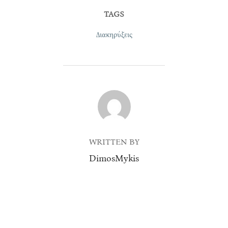
TAGS
Διακηρύξεις
POST AUTHOR
WRITTEN BY
DimosMykis