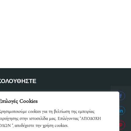
ΚΟΛΟΥΘΗΣΤΕ
ετε μέλος του δικτύου μας
Επιλογές Cookies
Share
Χρησιμοποιούμε cookies για τη βελτίωση της εμπειρίας
on
Share
περιήγησης στην ιστοσελίδα μας. Επιλέγοντας "ΑΠΟΔΟΧΗ
Facebo
ΟΛΩΝ ", αποδέχεστε την χρήση cookies.
on