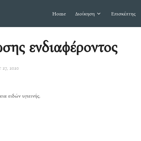
Home
Διοίκηση
Επισκέπτης
σης ενδιαφέροντος
27, 2020
ια ειδών υγιεινής.