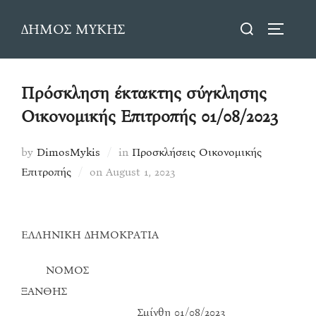
Skip
Search
ΔΗΜΟΣ ΜΥΚΗΣ
to
TOGGLE
for:
content
Πρόσκληση έκτακτης σύγκλησης
Οικονομικής Επιτροπής 01/08/2023
by
DimosMykis
in
Προσκλήσεις Οικονομικής
Posted
Επιτροπής
on
August 1, 2023
on
ΕΛΛΗΝΙΚΗ ΔΗΜΟΚΡΑΤΙΑ
ΝΟΜΟΣ
ΞΑΝΘΗΣ
Σμίνθη 01/08/2023